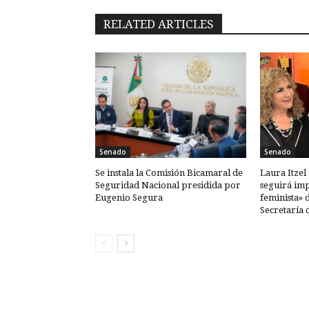
RELATED ARTICLES
Senado
Senado
Se instala la Comisión Bicamaral de
Laura Itzel
Seguridad Nacional presidida por
seguirá im
Eugenio Segura
feminista» 
Secretaría 