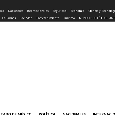
tica
Nacionales
Internacionales
Seguridad
Economía
Ciencia y Tecnolog
Columnas
Sociedad
Entretenimiento
Turismo
MUNDIAL DE FÚTBOL 2026
STADO DE MÉXICO
POLÍTICA
NACIONALES
INTERNACI