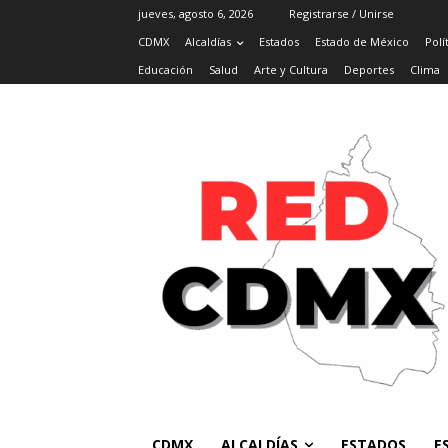
jueves, agosto 6, 2026
Registrarse / Unirse
CDMX
Alcaldías
Estados
Estado de México
Polí
Educación
Salud
Arte y Cultura
Deportes
Clima
CDMX
ALCALDÍAS
ESTADOS
E