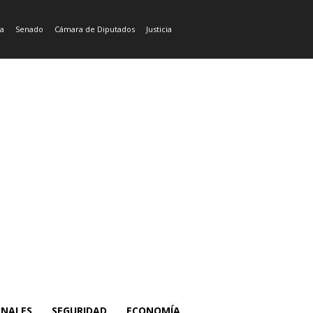
ía
Senado
Cámara de Diputados
Justicia
ONALES
SEGURIDAD
ECONOMÍA