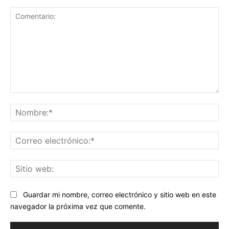
Comentario:
No
Co
ele
Sit
we
Guardar mi nombre, correo electrónico y sitio web en este
navegador la próxima vez que comente.