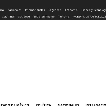
tica
Nacionales
Internacionales
Seguridad
Economía
Ciencia y Tecnolog
Columnas
Sociedad
Entretenimiento
Turismo
MUNDIAL DE FÚTBOL 2026
STADO DE MÉXICO
POLÍTICA
NACIONALES
INTERNACI