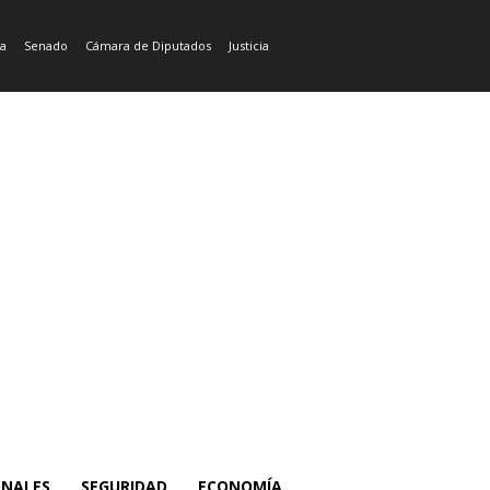
ía
Senado
Cámara de Diputados
Justicia
ONALES
SEGURIDAD
ECONOMÍA