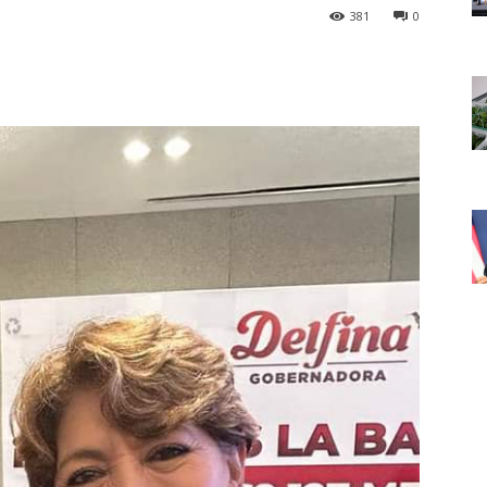
381
0