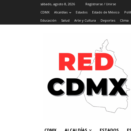
sábado, agosto 8, 2026
Registrarse / Unirse
CDMX
Alcaldías
Estados
Estado de México
Polí
Educación
Salud
Arte y Cultura
Deportes
Clima
CDMX
ALCALDÍAS
ESTADOS
E