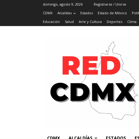
domingo, agosto 9, 2026
Registrarse / Unirse
CDMX
Alcaldías
Estados
Estado de México
Polí
Educación
Salud
Arte y Cultura
Deportes
Clima
CDMX
ALCALDÍAS
ESTADOS
E