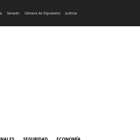
ía
Senado
Cámara de Diputados
Justicia
ONALES
SEGURIDAD
ECONOMÍA