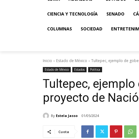
CIENCIA Y TECNOLOGÍA
SENADO
CÁ
COLUMNAS
SOCIEDAD
ENTRETENI
Inicio
Estado de México
Tultepec, ejemplo de gobe
Estado de México
Estados
Política
Tultepec, ejemplo
proyecto de Nació
By
Estela Jasso
01/05/2024
Cuota