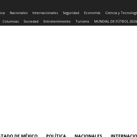
tica
Nacionales
Internacionales
Seguridad
Economía
Ciencia y Tecnolog
Columnas
Sociedad
Entretenimiento
Turismo
MUNDIAL DE FÚTBOL 2026
STADO DE MÉXICO
POLÍTICA
NACIONALES
INTERNACI