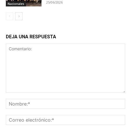
25/06/2026
Nacionales
DEJA UNA RESPUESTA
Comentario:
No
Co
ele