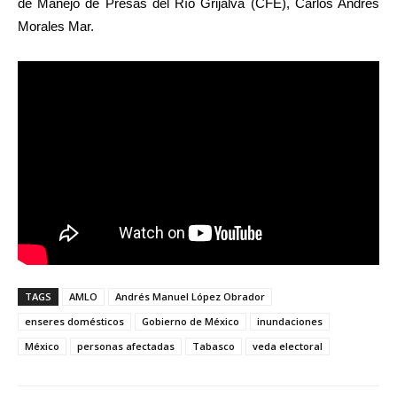
de Manejo de Presas del Río Grijalva (CFE), Carlos Andrés
Morales Mar.
TAGS
AMLO
Andrés Manuel López Obrador
enseres domésticos
Gobierno de México
inundaciones
México
personas afectadas
Tabasco
veda electoral