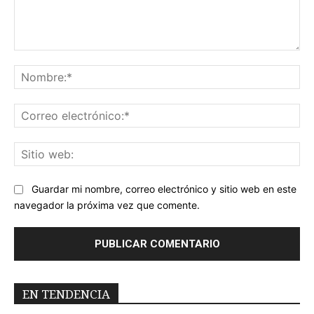
Comentario:
No
Co
ele
Sit
we
Guardar mi nombre, correo electrónico y sitio web en este
navegador la próxima vez que comente.
EN TENDENCIA