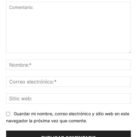
Comentario:
No
Co
ele
Sit
we
Guardar mi nombre, correo electrónico y sitio web en este
navegador la próxima vez que comente.