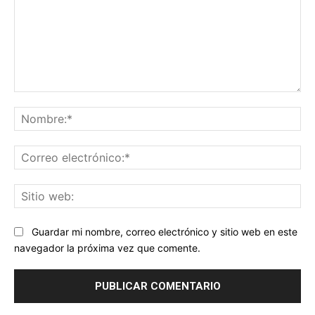
Comentario:
No
Co
ele
Sit
we
Guardar mi nombre, correo electrónico y sitio web en este
navegador la próxima vez que comente.