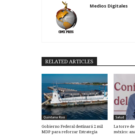
Medios Digitales
RELATED ARTICLES
Quintana Roo
Salud
Gobierno Federal destinará 2 mil
La torre de 
MDP para reforzar Estrategia
méxico: ana