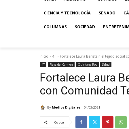
CIENCIA Y TECNOLOGÍA
SENADO
CÁ
COLUMNAS
SOCIEDAD
ENTRETENI
Inicio
4T
Fortalece Laura Beristain el tejido social
4T
Playa del Carmen
Quintana Roo
Salud
Fortalece Laura Ber
con Comunidad Te
By
Medios Digitales
04/03/2021
Cuota