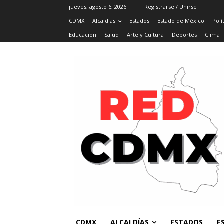
jueves, agosto 6, 2026
Registrarse / Unirse
CDMX
Alcaldías
Estados
Estado de México
Polí
Educación
Salud
Arte y Cultura
Deportes
Clima
CDMX
ALCALDÍAS
ESTADOS
E