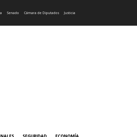
ía
Senado
Cámara de Diputados
Justicia
ONALES
SEGURIDAD
ECONOMÍA