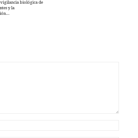
 vigilancia biológica de
tes y la
ón...
Nombre: