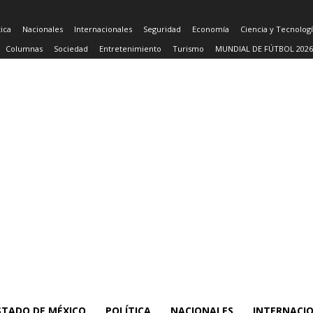
tica
Nacionales
Internacionales
Seguridad
Economía
Ciencia y Tecnolog
Columnas
Sociedad
Entretenimiento
Turismo
MUNDIAL DE FÚTBOL 2026
STADO DE MÉXICO
POLÍTICA
NACIONALES
INTERNACI