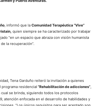
Carmen y Puerto Aventuras.
uño
, informó que la
Comunidad Terapéutica “Vive”
istain,
quien siempre se ha caracterizado por trabajar
flejado “en un espacio que abraza con visión humanista
 de la recuperación”.
idad, Tena Garduño reiteró la invitación a quienes
l programa residencial
“Rehabilitación de adicciones”
,
 cual se brinda, siguiendo todos los protocolos
9, atención enfocada en el desarrollo de habilidades y
isiones. “Los únicos requisitos para ser aceptado son