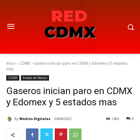
Inicio
CDMX
Gaseros inician paro en CDMX y Edomex y 5 estados
mas
CDMX
Estado de México
Gaseros inician paro en CDMX
y Edomex y 5 estados mas
By
Medios Digitales
04/08/2021
1402
0