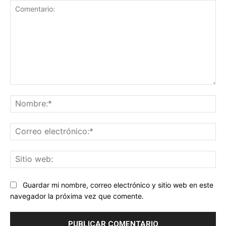
Comentario:
No
Co
ele
Sit
we
Guardar mi nombre, correo electrónico y sitio web en este
navegador la próxima vez que comente.