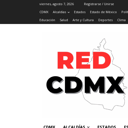
viernes, agosto 7, 2026
Registrarse / Unirse
CDMX
Alcaldías
Estados
Estado de México
Polí
Educación
Salud
Arte y Cultura
Deportes
Clima
CDMX
ALCALDÍAS
ESTADOS
E