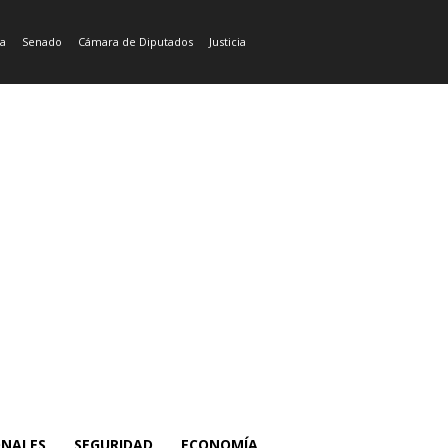
ía
Senado
Cámara de Diputados
Justicia
ONALES
SEGURIDAD
ECONOMÍA