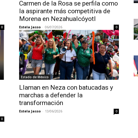
Carmen de la Rosa se perfila como
la aspirante más competitiva de
Morena en Nezahualcóyotl
Estela Jasso
-
06/07/2026
0
0
Estado de México
Llaman en Neza con batucadas y
marchas a defender la
transformación
Estela Jasso
-
13/06/2026
0
0