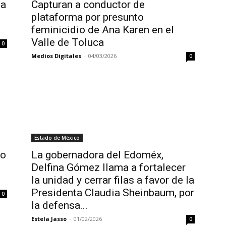
ia
Capturan a conductor de
plataforma por presunto
feminicidio de Ana Karen en el
Valle de Toluca
0
Medios Digitales
-
04/03/2026
0
Estado de México
ro
La gobernadora del Edoméx,
Delfina Gómez llama a fortalecer
la unidad y cerrar filas a favor de la
Presidenta Claudia Sheinbaum, por
0
la defensa...
Estela Jasso
-
01/02/2026
0