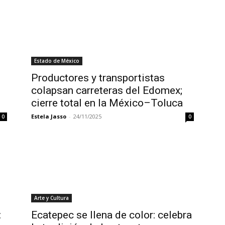
Estado de México
Productores y transportistas
colapsan carreteras del Edomex;
cierre total en la México–Toluca
Estela Jasso
-
24/11/2025
0
0
Arte y Cultura
:
Ecatepec se llena de color: celebra