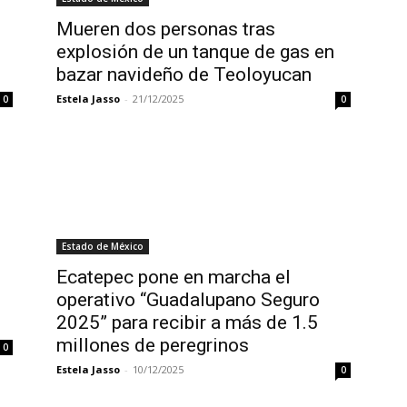
Mueren dos personas tras
explosión de un tanque de gas en
bazar navideño de Teoloyucan
Estela Jasso
-
21/12/2025
0
0
Estado de México
Ecatepec pone en marcha el
operativo “Guadalupano Seguro
2025” para recibir a más de 1.5
millones de peregrinos
0
Estela Jasso
-
10/12/2025
0