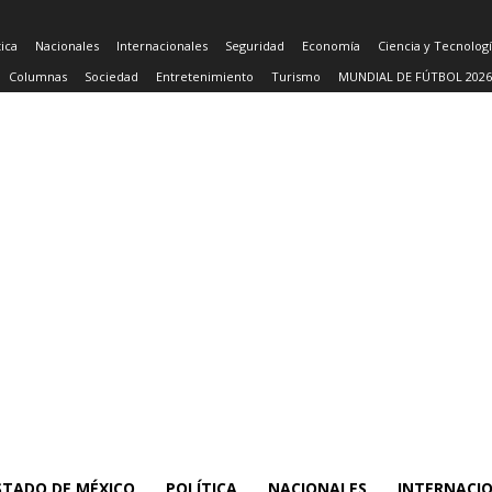
tica
Nacionales
Internacionales
Seguridad
Economía
Ciencia y Tecnolog
Columnas
Sociedad
Entretenimiento
Turismo
MUNDIAL DE FÚTBOL 2026
STADO DE MÉXICO
POLÍTICA
NACIONALES
INTERNACI