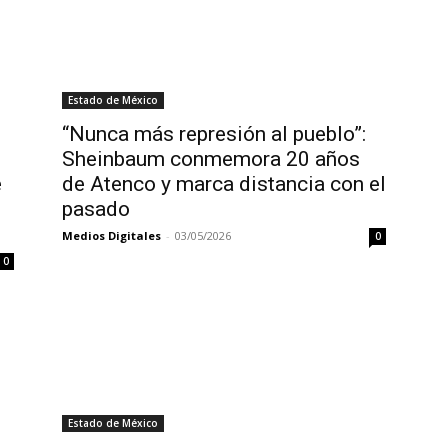
Estado de México
“Nunca más represión al pueblo”:
Sheinbaum conmemora 20 años
e
de Atenco y marca distancia con el
pasado
Medios Digitales
-
03/05/2026
0
0
Estado de México