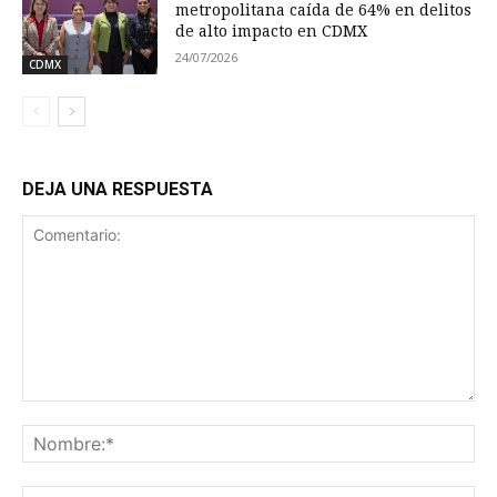
metropolitana caída de 64% en delitos
de alto impacto en CDMX
24/07/2026
CDMX
DEJA UNA RESPUESTA
Comentario:
No
Co