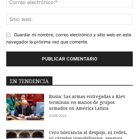
ele
Sit
we
Guardar mi nombre, correo electrónico y sitio web en este
navegador la próxima vez que comente.
EN TENDENCIA
Rusia: Las armas entregadas a Kiev
terminan en manos de grupos
armados en América Latina
05/08/2026
Cero tolerancia al despojo, ni redes,
ni cárteles inmobiliarios, asegura