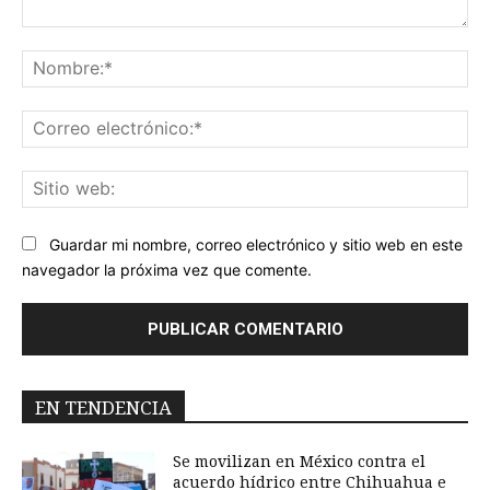
Comentario:
No
Co
ele
Sit
we
Guardar mi nombre, correo electrónico y sitio web en este
navegador la próxima vez que comente.
EN TENDENCIA
Se movilizan en México contra el
acuerdo hídrico entre Chihuahua e