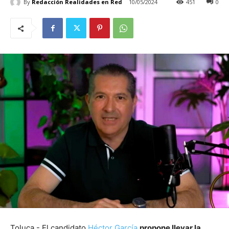
By
Redacción Realidades en Red
10/05/2024
451
0
Toluca.- El candidato
Héctor García
propone llevar la