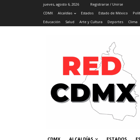
jueves, agosto 6, 2026
Registrarse / Unirse
CDMX
Alcaldías
Estados
Estado de México
Polí
Educación
Salud
Arte y Cultura
Deportes
Clima
CDMX
ALCALDÍAS
ESTADOS
E