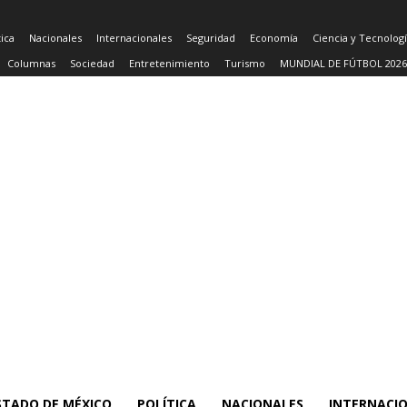
tica
Nacionales
Internacionales
Seguridad
Economía
Ciencia y Tecnolog
Columnas
Sociedad
Entretenimiento
Turismo
MUNDIAL DE FÚTBOL 2026
STADO DE MÉXICO
POLÍTICA
NACIONALES
INTERNACI