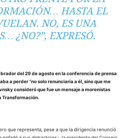
ORMACIÓN… HASTA EL
UELAN. NO, ES UNA
S… ¿NO?”, EXPRESÓ.
Obrador del 29 de agosto en la conferencia de prensa
ba a perder “no solo renunciaría a él, sino que me
evnsky consideró que fue un mensaje a morenistas
ta Transformación.
nero que representa, pese a que la dirigencia renunció
ue enfadó a sus detractores-, la presidenta del Consejo