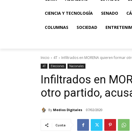
CIENCIA Y TECNOLOGÍA
SENADO
CÁ
COLUMNAS
SOCIEDAD
ENTRETENI
Inicio
4T
Infiltrados en MORENA quieren formar otr
4T
Elecciones
Nacionales
Infiltrados en MO
otro partido, acu
By
Medios Digitales
07/02/2020
Cuota