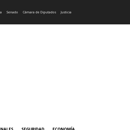
ía
Senado
Cámara de Diputados
Justicia
ONALES
SEGURIDAD
ECONOMÍA