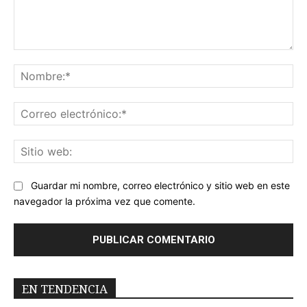
Comentario:
No
Co
ele
Sit
we
Guardar mi nombre, correo electrónico y sitio web en este
navegador la próxima vez que comente.
EN TENDENCIA