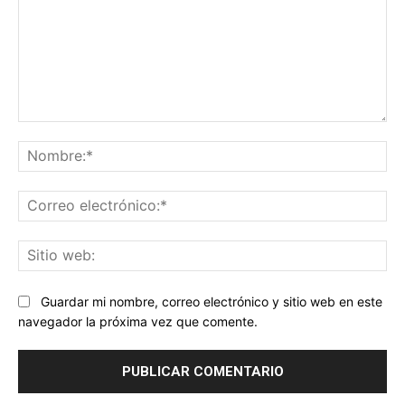
Comentario:
No
Co
ele
Sit
we
Guardar mi nombre, correo electrónico y sitio web en este
navegador la próxima vez que comente.