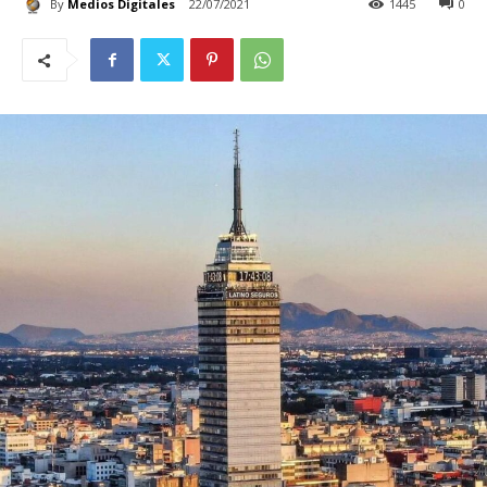
By
Medios Digitales
22/07/2021
1445
0