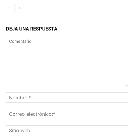
DEJA UNA RESPUESTA
Comentario:
No
Co
ele
Sit