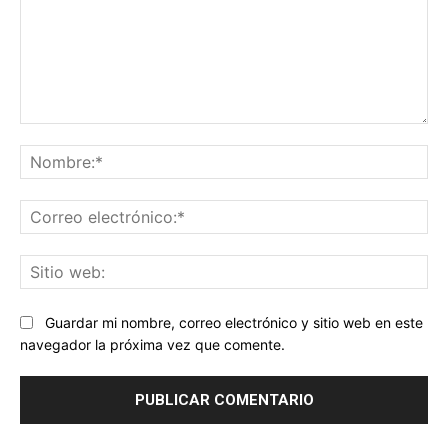
Comentario:
No
Co
ele
Sit
we
Guardar mi nombre, correo electrónico y sitio web en este
navegador la próxima vez que comente.