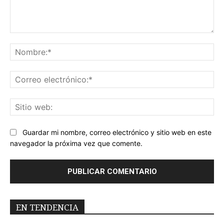
Comentario:
No
Co
ele
Sit
we
Guardar mi nombre, correo electrónico y sitio web en este
navegador la próxima vez que comente.
EN TENDENCIA