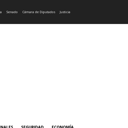
ía
Senado
Cámara de Diputados
Justicia
ONALES
SEGURIDAD
ECONOMÍA