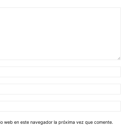
Nombre:
Correo
electróni
Sitio
web:
itio web en este navegador la próxima vez que comente.