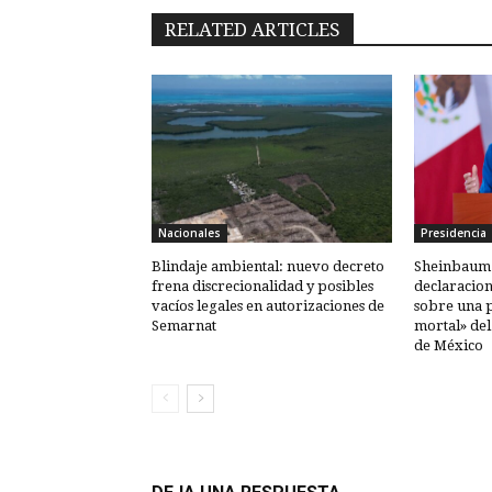
RELATED ARTICLES
Nacionales
Presidencia
Blindaje ambiental: nuevo decreto
Sheinbaum 
frena discrecionalidad y posibles
declaracion
vacíos legales en autorizaciones de
sobre una 
Semarnat
mortal» del
de México