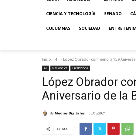
CIENCIA Y TECNOLOGÍA
SENADO
CÁ
COLUMNAS
SOCIEDAD
ENTRETENI
Inicio
4T
López Obrador conmemora 159 Aniversario
4T
Nacionales
Presidencia
López Obrador c
Aniversario de la 
By
Medios Digitales
05/05/2021
Cuota