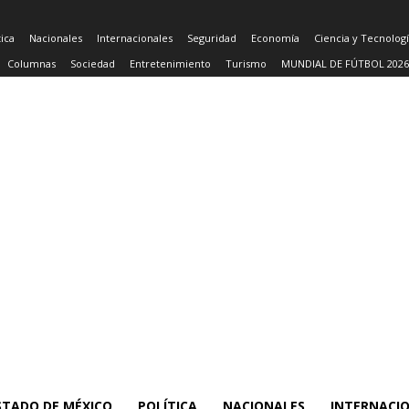
tica
Nacionales
Internacionales
Seguridad
Economía
Ciencia y Tecnolog
Columnas
Sociedad
Entretenimiento
Turismo
MUNDIAL DE FÚTBOL 2026
STADO DE MÉXICO
POLÍTICA
NACIONALES
INTERNACI