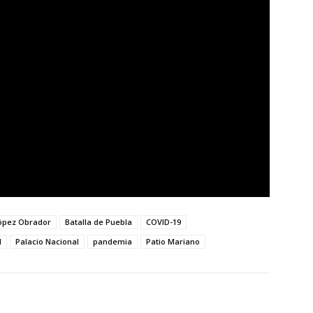
ópez Obrador
Batalla de Puebla
COVID-19
I
Palacio Nacional
pandemia
Patio Mariano