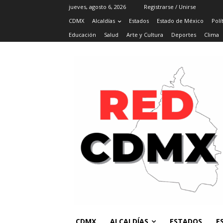
jueves, agosto 6, 2026
Registrarse / Unirse
CDMX
Alcaldías
Estados
Estado de México
Polí
Educación
Salud
Arte y Cultura
Deportes
Clima
CDMX
ALCALDÍAS
ESTADOS
E