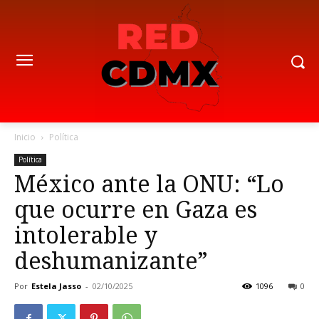
Inicio
Política
Política
México ante la ONU: “Lo
que ocurre en Gaza es
intolerable y
deshumanizante”
Por
Estela Jasso
-
02/10/2025
1096
0