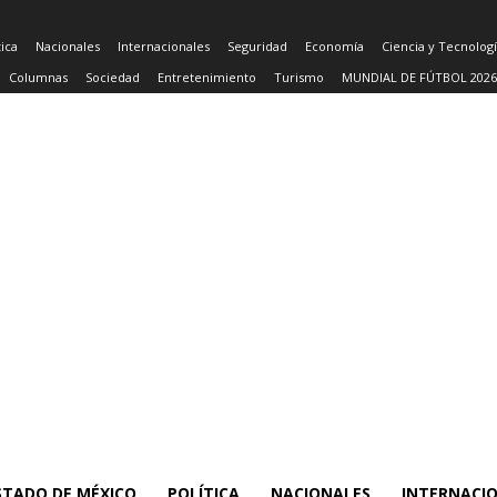
tica
Nacionales
Internacionales
Seguridad
Economía
Ciencia y Tecnolog
Columnas
Sociedad
Entretenimiento
Turismo
MUNDIAL DE FÚTBOL 2026
STADO DE MÉXICO
POLÍTICA
NACIONALES
INTERNACI