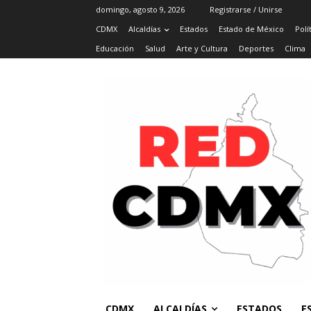
domingo, agosto 9, 2026
Registrarse / Unirse
CDMX
Alcaldías
Estados
Estado de México
Polí
Educación
Salud
Arte y Cultura
Deportes
Clima
CDMX
ALCALDÍAS
ESTADOS
E