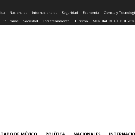
tica
Nacionales
Internacionales
Seguridad
Economía
Ciencia y Tecnolog
Columnas
Sociedad
Entretenimiento
Turismo
MUNDIAL DE FÚTBOL 2026
STADO DE MÉXICO
POLÍTICA
NACIONALES
INTERNACI