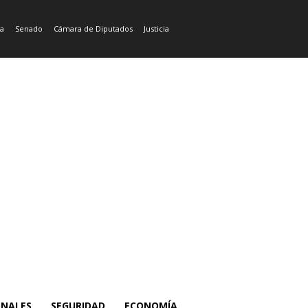
ía
Senado
Cámara de Diputados
Justicia
ONALES
SEGURIDAD
ECONOMÍA