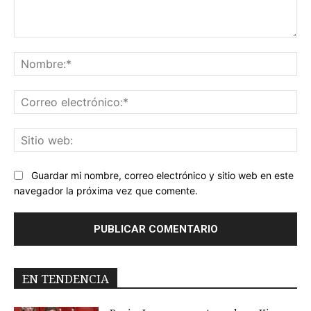
Comentario:
No
Co
ele
Sit
we
Guardar mi nombre, correo electrónico y sitio web en este
navegador la próxima vez que comente.
EN TENDENCIA