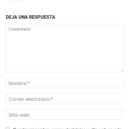
DEJA UNA RESPUESTA
Comentario:
No
Co
ele
Sit
we