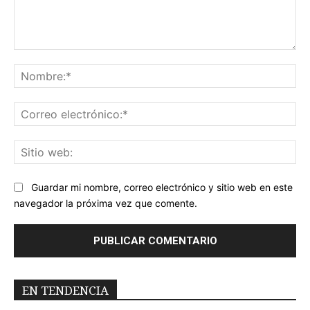
Comentario:
No
Co
ele
Sit
we
Guardar mi nombre, correo electrónico y sitio web en este
navegador la próxima vez que comente.
EN TENDENCIA