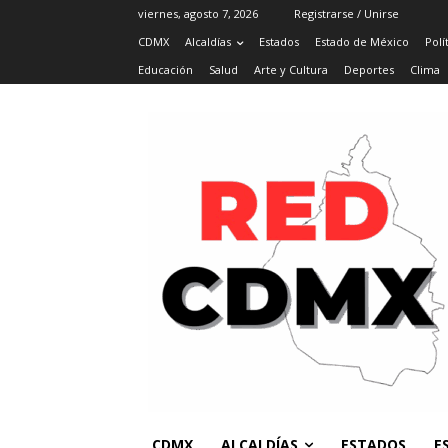
viernes, agosto 7, 2026
Registrarse / Unirse
CDMX
Alcaldías
Estados
Estado de México
Polí
Educación
Salud
Arte y Cultura
Deportes
Clima
CDMX
ALCALDÍAS
ESTADOS
E