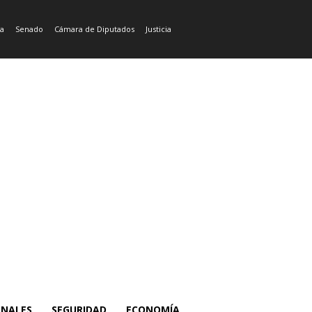
ía
Senado
Cámara de Diputados
Justicia
ONALES
SEGURIDAD
ECONOMÍA