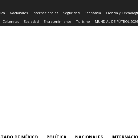
tica
Nacionales
Internacionales
Seguridad
Economía
Ciencia y Tecnolog
Columnas
Sociedad
Entretenimiento
Turismo
MUNDIAL DE FÚTBOL 2026
STADO DE MÉXICO
POLÍTICA
NACIONALES
INTERNACI