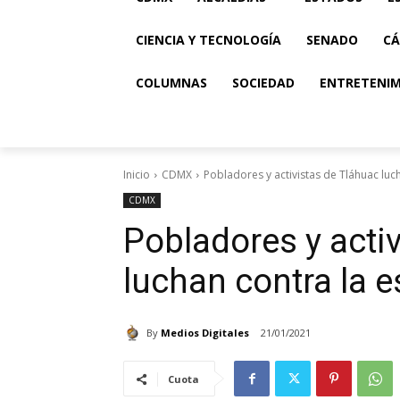
CIENCIA Y TECNOLOGÍA
SENADO
CÁ
COLUMNAS
SOCIEDAD
ENTRETENI
Inicio
CDMX
Pobladores y activistas de Tláhuac luc
CDMX
Pobladores y acti
luchan contra la 
By
Medios Digitales
21/01/2021
Cuota