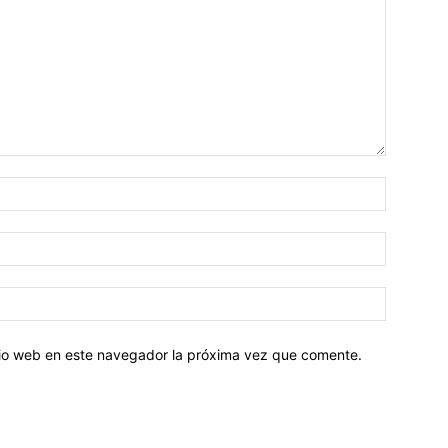
Nombre:
Correo
electróni
Sitio
web:
itio web en este navegador la próxima vez que comente.