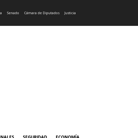
ía
Senado
Cámara de Diputados
Justicia
ONALES
SEGURIDAD
ECONOMÍA