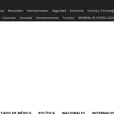
tica
Nacionales
Internacionales
Seguridad
Economía
Ciencia y Tecnolog
Columnas
Sociedad
Entretenimiento
Turismo
MUNDIAL DE FÚTBOL 2026
STADO DE MÉXICO
POLÍTICA
NACIONALES
INTERNACI