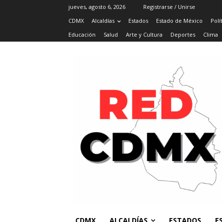
jueves, agosto 6, 2026
Registrarse / Unirse
CDMX
Alcaldías
Estados
Estado de México
Polí
Educación
Salud
Arte y Cultura
Deportes
Clima
CDMX
ALCALDÍAS
ESTADOS
E