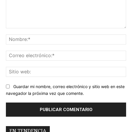
Comentario:
No
Co
ele
Sit
we
Guardar mi nombre, correo electrónico y sitio web en este
navegador la próxima vez que comente.
EN TENDENCIA