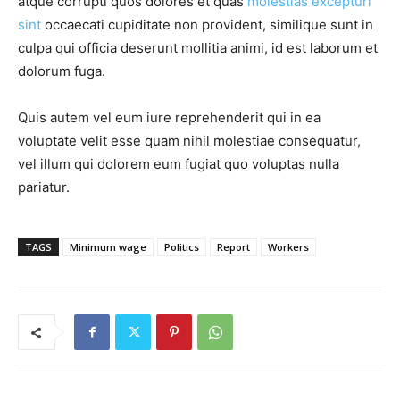
atque corrupti quos dolores et quas
molestias excepturi
sint
occaecati cupiditate non provident, similique sunt in
culpa qui officia deserunt mollitia animi, id est laborum et
dolorum fuga.
Quis autem vel eum iure reprehenderit qui in ea
voluptate velit esse quam nihil molestiae consequatur,
vel illum qui dolorem eum fugiat quo voluptas nulla
pariatur.
TAGS
Minimum wage
Politics
Report
Workers