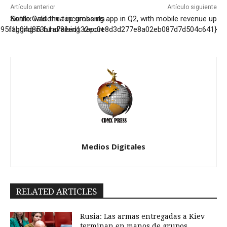
Artículo anterior
Artículo siguiente
Some California incumbents
Netflix was the top grossing app in Q2, with mobile revenue up
895f1b04d853b1a781ed132ac0e8d3d277e8a02eb087d7d504c641}
lagging in fundraising: report
Medios Digitales
RELATED ARTICLES
Rusia: Las armas entregadas a Kiev
terminan en manos de grupos