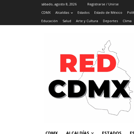
sábado, agosto 8, 2026
Registrarse / Unirse
CDMX
Alcaldías
Estados
Estado de México
Polí
Educación
Salud
Arte y Cultura
Deportes
Clima
CDMX
ALCALDÍAS
ESTADOS
E