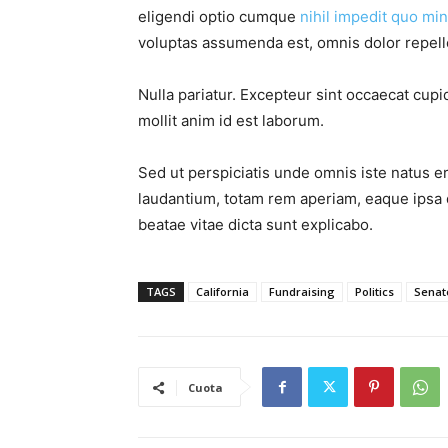
eligendi optio cumque
nihil impedit quo min
voluptas assumenda est, omnis dolor repel
Nulla pariatur. Excepteur sint occaecat cupid
mollit anim id est laborum.
Sed ut perspiciatis unde omnis iste natus 
laudantium, totam rem aperiam, eaque ipsa qu
beatae vitae dicta sunt explicabo.
TAGS
California
Fundraising
Politics
Senat
Cuota