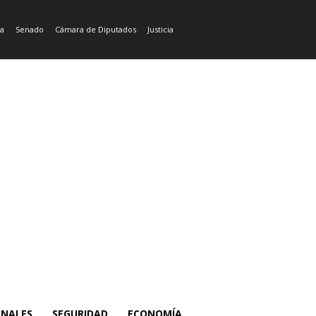
ía
Senado
Cámara de Diputados
Justicia
ONALES
SEGURIDAD
ECONOMÍA