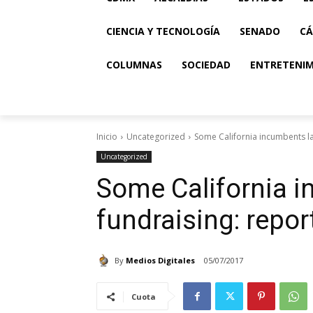
CIENCIA Y TECNOLOGÍA
SENADO
CÁ
COLUMNAS
SOCIEDAD
ENTRETENI
Inicio
Uncategorized
Some California incumbents la
Uncategorized
Some California i
fundraising: repor
By
Medios Digitales
05/07/2017
Cuota