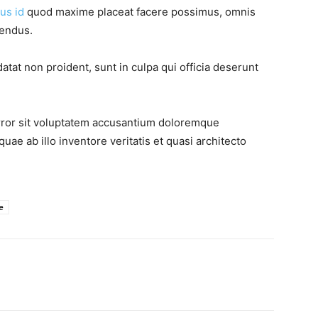
us id
quod maxime placeat facere possimus, omnis
lendus.
atat non proident, sunt in culpa qui officia deserunt
error sit voluptatem accusantium doloremque
ae ab illo inventore veritatis et quasi architecto
e