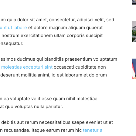
 quia dolor sit amet, consectetur, adipisci velit, sed
unt ut labore
et dolore magnam aliquam quaerat
 nostrum exercitationem ullam corporis suscipit
onsequatur.
nissimos ducimus qui blanditiis praesentium voluptatum
s
molestias excepturi sint
occaecati cupiditate non
a deserunt mollitia animi, id est laborum et dolorum
n ea voluptate velit esse quam nihil molestiae
t quo voluptas nulla pariatur.
debitis aut rerum necessitatibus saepe eveniet ut et
on recusandae. Itaque earum rerum hic
tenetur a