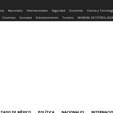
tica
Nacionales
Internacionales
Seguridad
Economía
Ciencia y Tecnolog
Columnas
Sociedad
Entretenimiento
Turismo
MUNDIAL DE FÚTBOL 2026
STADO DE MÉXICO
POLÍTICA
NACIONALES
INTERNACI