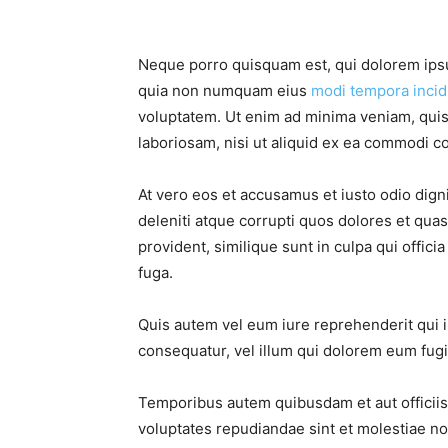
Neque porro quisquam est, qui dolorem ipsum
quia non numquam eius
modi tempora incid
voluptatem. Ut enim ad minima veniam, quis
laboriosam, nisi ut aliquid ex ea commodi c
At vero eos et accusamus et iusto odio dig
deleniti atque corrupti quos dolores et qua
provident, similique sunt in culpa qui offici
fuga.
Quis autem vel eum iure reprehenderit qui i
consequatur, vel illum qui dolorem eum fugia
Temporibus autem quibusdam et aut officiis 
voluptates repudiandae sint et molestiae n