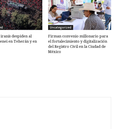
ed
Uncategorized
 iranís despiden al
Firman convenio millonario para
enei en Teherán y en
el fortalecimiento y digitalización
del Registro Civil en la Ciudad de
México