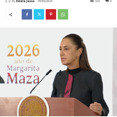
By
Estela Jasso
09/06/2026
326
0