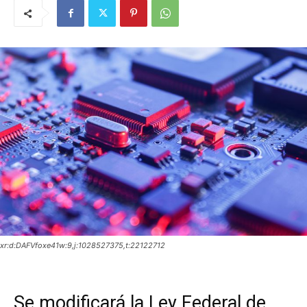
xr:d:DAFVfoxe41w:9,j:1028527375,t:22122712
Se modificará la Ley Federal de