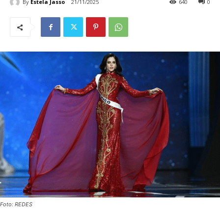
By
Estela Jasso
21/11/2025
640
0
Foto: REDES