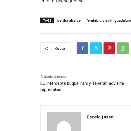
en el proceso judicial.
TAGS
bertha alcalde
feminicidio edith guadalup
Cuota
Artículo anterior
EU intercepta buque iraní y Teherán advierte
represalias
Estela Jasso