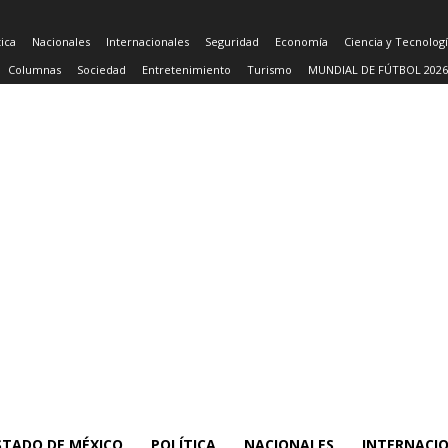
tica
Nacionales
Internacionales
Seguridad
Economía
Ciencia y Tecnolog
Columnas
Sociedad
Entretenimiento
Turismo
MUNDIAL DE FÚTBOL 2026
STADO DE MÉXICO
POLÍTICA
NACIONALES
INTERNACI