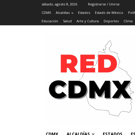
sábado, agosto 8, 2026
Registrarse / Unirse
CDMX
Alcaldías
Estados
Estado de México
Polí
Educación
Salud
Arte y Cultura
Deportes
Clima
CDMX
ALCALDÍAS
ESTADOS
E