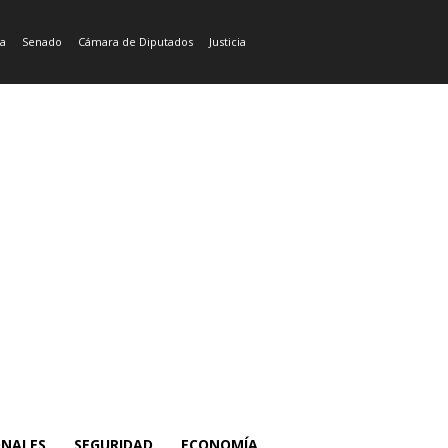
ía
Senado
Cámara de Diputados
Justicia
ONALES
SEGURIDAD
ECONOMÍA