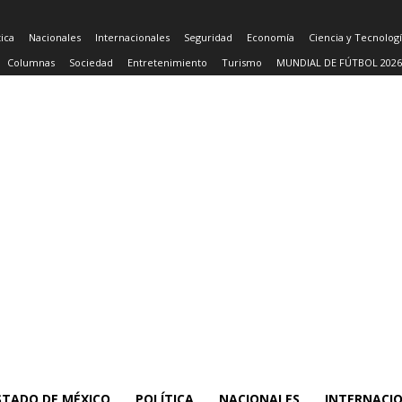
tica
Nacionales
Internacionales
Seguridad
Economía
Ciencia y Tecnolog
Columnas
Sociedad
Entretenimiento
Turismo
MUNDIAL DE FÚTBOL 2026
STADO DE MÉXICO
POLÍTICA
NACIONALES
INTERNACI