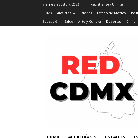
viernes, agosto 7, 2026
Registrarse / Unirse
CDMX
Alcaldías
Estados
Estado de México
Polí
Educación
Salud
Arte y Cultura
Deportes
Clima
CDMX
ALCALDÍAS
ESTADOS
E