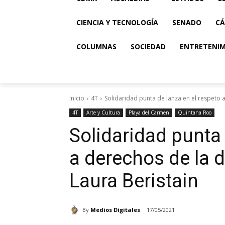
CIENCIA Y TECNOLOGÍA
SENADO
CÁ
COLUMNAS
SOCIEDAD
ENTRETENI
Inicio
4T
Solidaridad punta de lanza en el respeto a
4T
Arte y Cultura
Playa del Carmen
Quintana Roo
Solidaridad punta 
a derechos de la d
Laura Beristain
By
Medios Digitales
17/05/2021