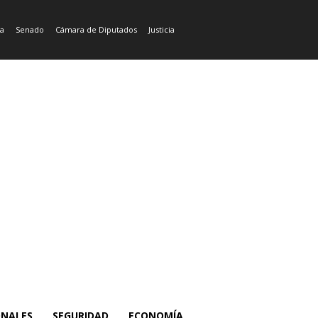
ía
Senado
Cámara de Diputados
Justicia
ONALES
SEGURIDAD
ECONOMÍA