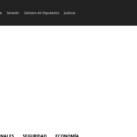
ía
Senado
Cámara de Diputados
Justicia
ONALES
SEGURIDAD
ECONOMÍA