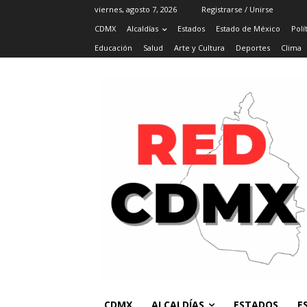
viernes, agosto 7, 2026
Registrarse / Unirse
CDMX
Alcaldías
Estados
Estado de México
Polí
Educación
Salud
Arte y Cultura
Deportes
Clima
CDMX
ALCALDÍAS
ESTADOS
E