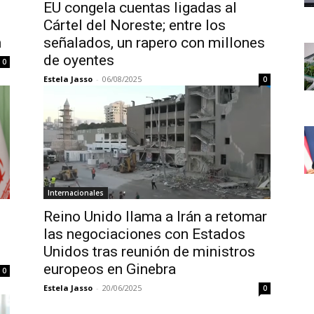
EU congela cuentas ligadas al
Cártel del Noreste; entre los
n
señalados, un rapero con millones
de oyentes
0
Estela Jasso
-
06/08/2025
0
Internacionales
Reino Unido llama a Irán a retomar
las negociaciones con Estados
Unidos tras reunión de ministros
europeos en Ginebra
0
Estela Jasso
-
20/06/2025
0