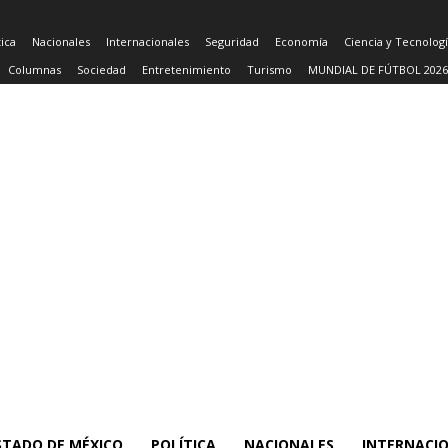
tica
Nacionales
Internacionales
Seguridad
Economía
Ciencia y Tecnolog
Columnas
Sociedad
Entretenimiento
Turismo
MUNDIAL DE FÚTBOL 2026
STADO DE MÉXICO
POLÍTICA
NACIONALES
INTERNACI