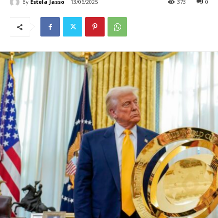
By
Estela Jasso
13/06/2025
373
0