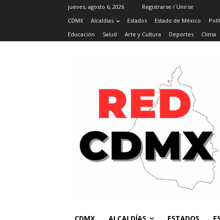
jueves, agosto 6, 2026
Registrarse / Unirse
CDMX
Alcaldías
Estados
Estado de México
Polí
Educación
Salud
Arte y Cultura
Deportes
Clima
CDMX
ALCALDÍAS
ESTADOS
E