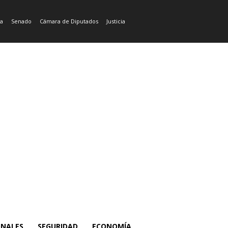
ía
Senado
Cámara de Diputados
Justicia
ONALES
SEGURIDAD
ECONOMÍA