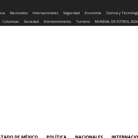
tica
Nacionales
Internacionales
Seguridad
Economía
Ciencia y Tecnolog
Columnas
Sociedad
Entretenimiento
Turismo
MUNDIAL DE FÚTBOL 2026
STADO DE MÉXICO
POLÍTICA
NACIONALES
INTERNACI