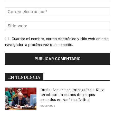
Co
ele
Sit
we
Guardar mi nombre, correo electrónico y sitio web en este
navegador la próxima vez que comente.
EN TENDENCIA
Rusia: Las armas entregadas a Kiev
terminan en manos de grupos
armados en América Latina
05/08/2026