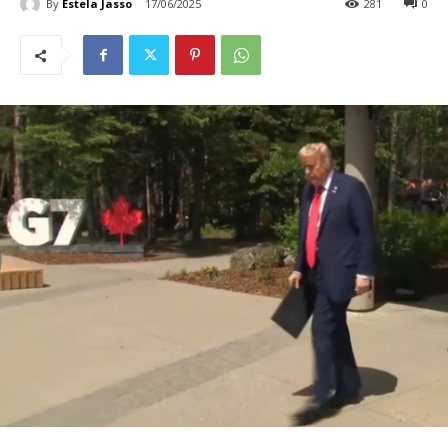
By
Estela Jasso
17/06/2025
281
0