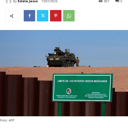
By
Estela Jasso
15/01/2026
607
0
Foto: AFP