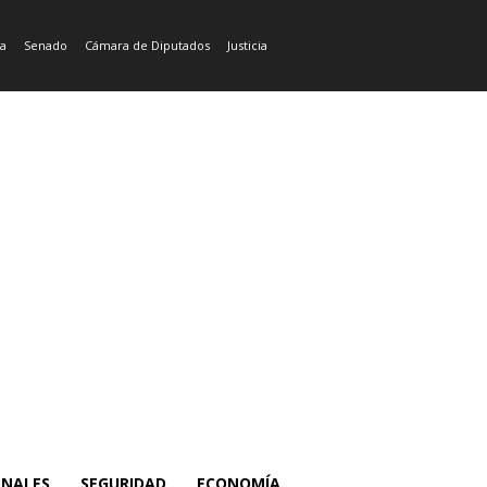
ía
Senado
Cámara de Diputados
Justicia
ONALES
SEGURIDAD
ECONOMÍA