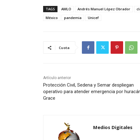
TAGS
AMLO
Andrés Manuel López Obrador
c
México
pandemia
Unicef
Cuota
Artículo anterior
Protección Civil, Sedena y Semar despliegan
operativo para atender emergencia por huracá
Grace
Medios Digitales