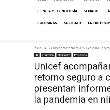
CIENCIA Y TECNOLOGÍA
SENADO
CÁ
COLUMNAS
SOCIEDAD
ENTRETENI
Inicio
4T
Unicef acompañará a México para un retor
4T
Educación
Nacionales
Presidencia
Unicef acompañar
retorno seguro a c
presentan informe
la pandemia en ni