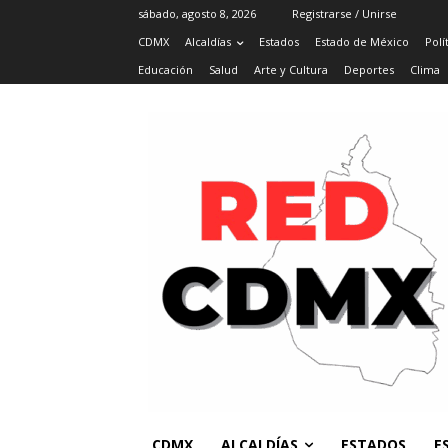
sábado, agosto 8, 2026
Registrarse / Unirse
CDMX
Alcaldías
Estados
Estado de México
Polí
Educación
Salud
Arte y Cultura
Deportes
Clima
CDMX
ALCALDÍAS
ESTADOS
E