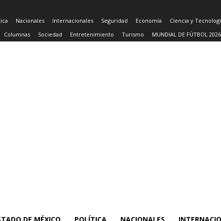
tica
Nacionales
Internacionales
Seguridad
Economía
Ciencia y Tecnolog
Columnas
Sociedad
Entretenimiento
Turismo
MUNDIAL DE FÚTBOL 2026
STADO DE MÉXICO
POLÍTICA
NACIONALES
INTERNACI