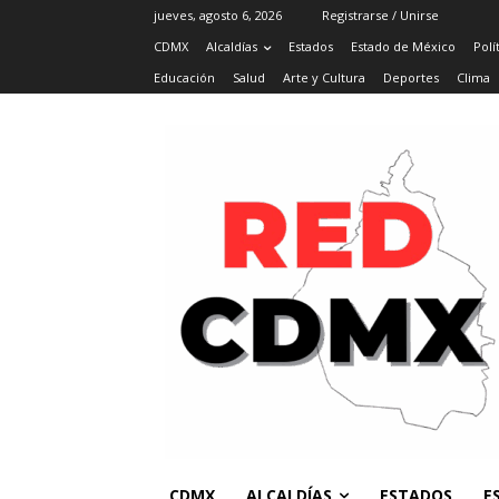
jueves, agosto 6, 2026
Registrarse / Unirse
CDMX
Alcaldías
Estados
Estado de México
Polí
Educación
Salud
Arte y Cultura
Deportes
Clima
CDMX
ALCALDÍAS
ESTADOS
E