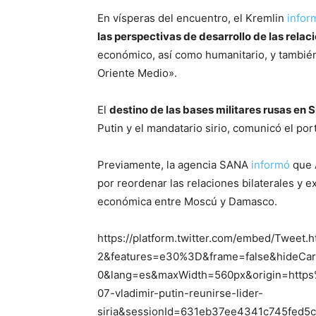
En vísperas del encuentro, el Kremlin
infor
las perspectivas de desarrollo de las relac
económico, así como humanitario, y también
Oriente Medio».
El
destino de las bases militares rusas en S
Putin y el mandatario sirio, comunicó el por
Previamente, la agencia SANA
informó
que A
por reordenar las relaciones bilaterales y e
económica entre Moscú y Damasco.
https://platform.twitter.com/embed/Tweet.
2&features=e30%3D&frame=false&hideCar
0&lang=es&maxWidth=560px&origin=https
07-vladimir-putin-reunirse-lider-
siria&sessionId=631eb37ee4341c745fed5