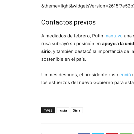
&theme=light&widgetsVersion=2615f7e5
Contactos previos
A mediados de febrero, Putin
mantuvo
una c
rusa subrayó su posición en
apoyo a la unid
sirio
, y también destacó la importancia de
sostenible en el país.
Un mes después, el presidente ruso
envió
u
los esfuerzos del nuevo Gobierno para estabi
TAGS
rusia
Siria