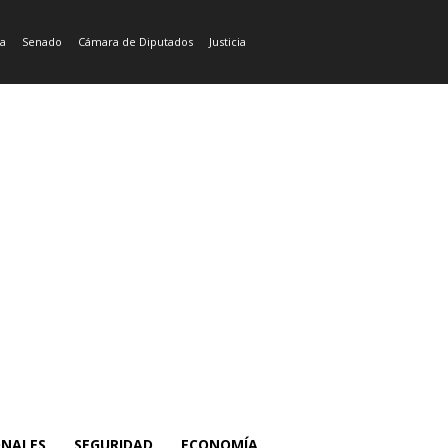
ía
Senado
Cámara de Diputados
Justicia
ONALES
SEGURIDAD
ECONOMÍA