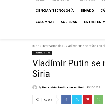
CIENCIA Y TECNOLOGÍA
SENADO
CÁ
COLUMNAS
SOCIEDAD
ENTRETENI
Inicio
Internacionales
Vladímir Putin se reúne con el 
Internacionales
Vladímir Putin se 
Siria
By
Redacción Realidades en Red
15/10/2025
Cuota