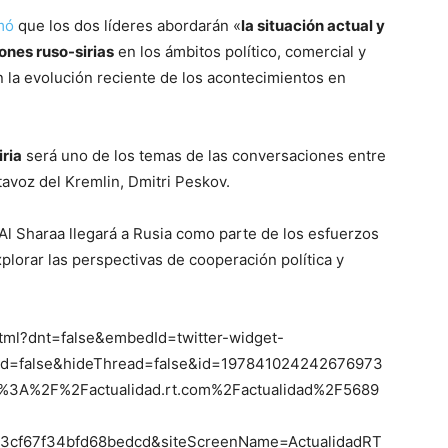
mó
que los dos líderes abordarán «
la situación actual y
iones ruso-sirias
en los ámbitos político, comercial y
 la evolución reciente de los acontecimientos en
iria
será uno de los temas de las conversaciones entre
tavoz del Kremlin, Dmitri Peskov.
l Sharaa llegará a Rusia como parte de los esfuerzos
xplorar las perspectivas de cooperación política y
html?dnt=false&embedId=twitter-widget-
d=false&hideThread=false&id=197841024242676973
%3A%2F%2Factualidad.rt.com%2Factualidad%2F5689
c3cf67f34bfd68bedcd&siteScreenName=ActualidadRT