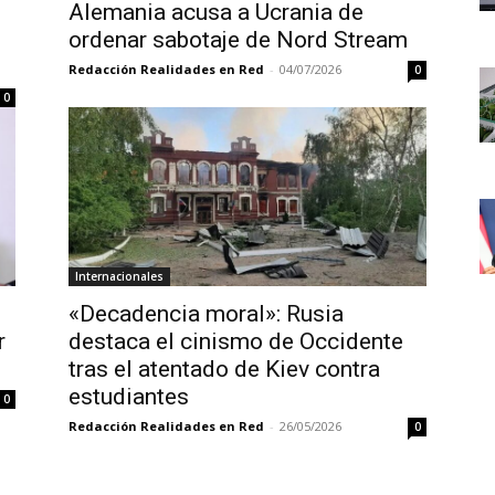
n
Alemania acusa a Ucrania de
ordenar sabotaje de Nord Stream
Redacción Realidades en Red
-
04/07/2026
0
0
Internacionales
«Decadencia moral»: Rusia
r
destaca el cinismo de Occidente
tras el atentado de Kiev contra
estudiantes
0
Redacción Realidades en Red
-
26/05/2026
0