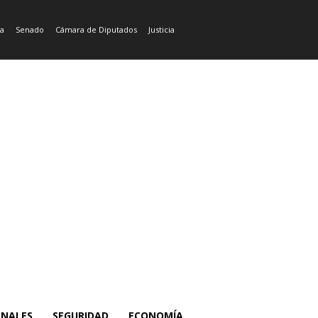
ía
Senado
Cámara de Diputados
Justicia
ONALES
SEGURIDAD
ECONOMÍA