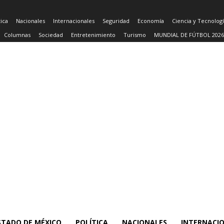
tica
Nacionales
Internacionales
Seguridad
Economía
Ciencia y Tecnolog
Columnas
Sociedad
Entretenimiento
Turismo
MUNDIAL DE FÚTBOL 2026
STADO DE MÉXICO
POLÍTICA
NACIONALES
INTERNACI