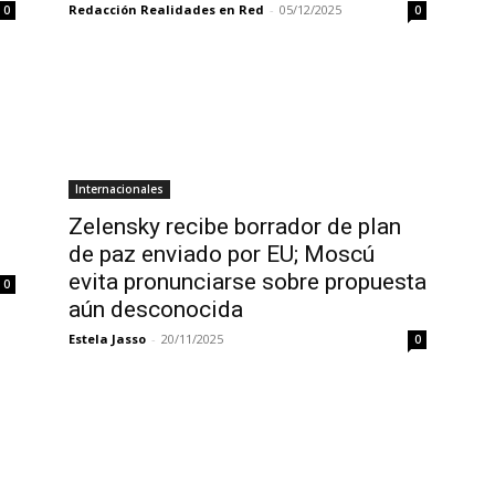
Redacción Realidades en Red
-
05/12/2025
0
0
Internacionales
Zelensky recibe borrador de plan
de paz enviado por EU; Moscú
evita pronunciarse sobre propuesta
0
aún desconocida
Estela Jasso
-
20/11/2025
0