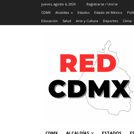
jueves, agosto 6, 2026
Registrarse / Unirse
CDMX
Alcaldías
Estados
Estado de México
Polí
Educación
Salud
Arte y Cultura
Deportes
Clima
CDMX
ALCALDÍAS
ESTADOS
E