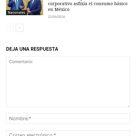
corporativo asfixia el consumo básico
en México
Nacionales
22/06/2026
DEJA UNA RESPUESTA
Comentario:
No
Co