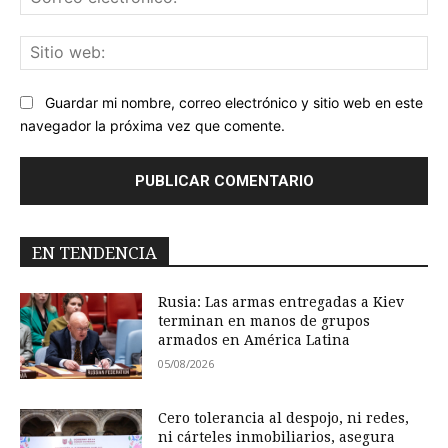
ele
Sit
we
Guardar mi nombre, correo electrónico y sitio web en este
navegador la próxima vez que comente.
EN TENDENCIA
Rusia: Las armas entregadas a Kiev
terminan en manos de grupos
armados en América Latina
05/08/2026
Cero tolerancia al despojo, ni redes,
ni cárteles inmobiliarios, asegura