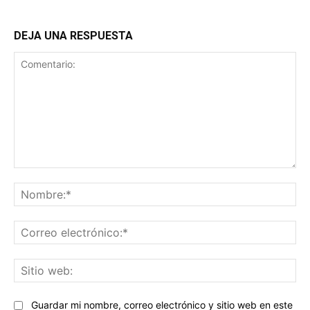
DEJA UNA RESPUESTA
Comentario:
No
Co
ele
Sit
we
Guardar mi nombre, correo electrónico y sitio web en este