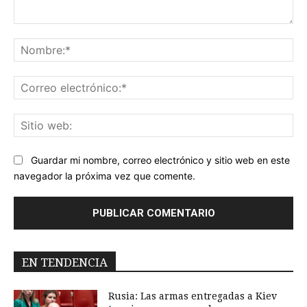
Comentario:
No
Co
ele
Sit
we
Guardar mi nombre, correo electrónico y sitio web en este
navegador la próxima vez que comente.
EN TENDENCIA
Rusia: Las armas entregadas a Kiev