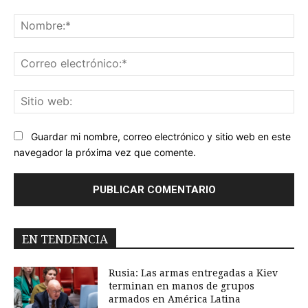
Comentario:
No
Co
ele
Sit
we
Guardar mi nombre, correo electrónico y sitio web en este
navegador la próxima vez que comente.
EN TENDENCIA
Rusia: Las armas entregadas a Kiev
terminan en manos de grupos
armados en América Latina